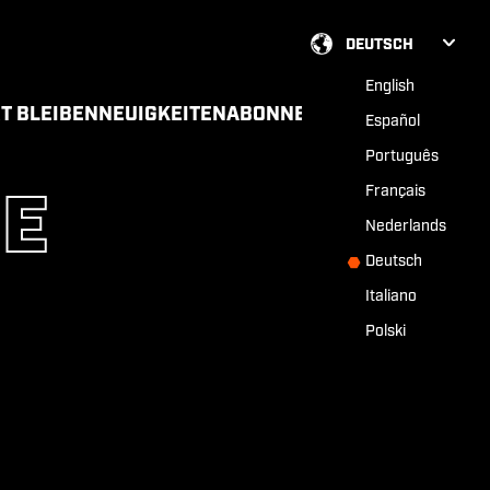
DEUTSCH
English
T BLEIBEN
NEUIGKEITEN
ABONNEMENT
Español
Português
Français
IE
Nederlands
Deutsch
Italiano
Polski