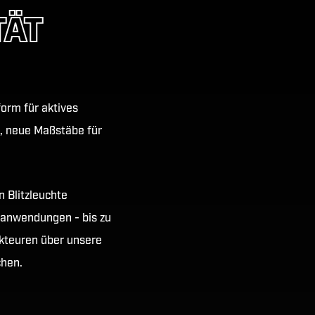
TÄT
orm für aktives
, neue Maßstäbe für
 Blitzleuchte
tsanwendungen - bis zu
Akteuren über unsere
chen.